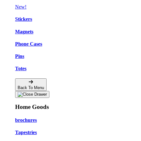
New!
Stickers
Magnets
Phone Cases
Pins
Totes
Back To Menu
Home Goods
brochures
Tapestries