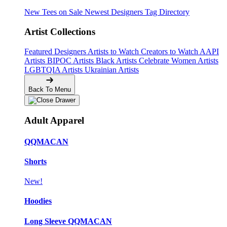
New Tees on Sale
Newest Designers
Tag Directory
Artist Collections
Featured Designers
Artists to Watch
Creators to Watch
AAPI
Artists
BIPOC Artists
Black Artists
Celebrate Women Artists
LGBTQIA Artists
Ukrainian Artists
Back To Menu
Adult Apparel
QQMACAN
Shorts
New!
Hoodies
Long Sleeve QQMACAN