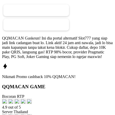
DAFTAR DISINI
LOGIN DISINI
QQMACAN Gaskeun! Ini dia portal alternatif Slot777 yang siap
jadi link cadangan buat lo. Link aktif 24 jam anti nawala, jadi lo bisa
main kapanpun tanpa takut kena blokir. Cukup daftar, depo 10K
pake QRIS, langsung gas! RTP 98% bocor, provider Pragmatic
Play, PG Soft, Joker Gaming siap nemenin lo ngejar maxwin!
Nikmati
Promo
cashback 10%
QQMACAN!
QQMACAN GAME
Bocoran RTP
4.9 out of 5
Server Thailand