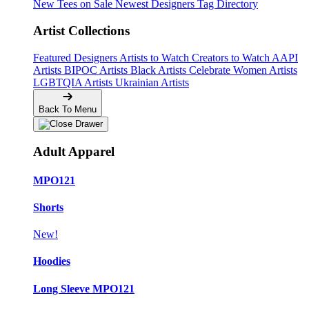
New Tees on Sale
Newest Designers
Tag Directory
Artist Collections
Featured Designers
Artists to Watch
Creators to Watch
AAPI
Artists
BIPOC Artists
Black Artists
Celebrate Women Artists
LGBTQIA Artists
Ukrainian Artists
Back To Menu
Adult Apparel
MPO121
Shorts
New!
Hoodies
Long Sleeve MPO121