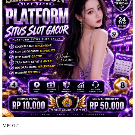
MPO121