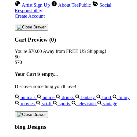
Artist Sign Up
About TeePublic
Social
Responsibility
Create Account
Cart Preview (0)
You're
$70.00
Away from
FREE US Shipping!
$0
$70
Your Cart is empty...
Discover something you'll love!
animals
anime
drinks
fantasy
food
funny
movies
sci-fi
sports
television
vintage
blog Designs