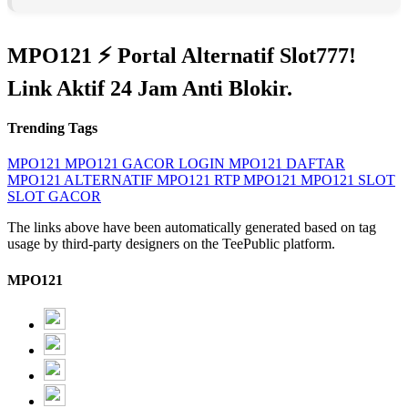
MPO121 ⚡ Portal Alternatif Slot777!
Link Aktif 24 Jam Anti Blokir.
Trending Tags
MPO121
MPO121 GACOR
LOGIN MPO121
DAFTAR
MPO121
ALTERNATIF MPO121
RTP MPO121
MPO121 SLOT
SLOT GACOR
The links above have been automatically generated based on tag
usage by third-party designers on the TeePublic platform.
MPO121