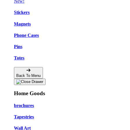
New!
Stickers
Magnets
Phone Cases
Pins
Totes
Back To Menu
Home Goods
brochures
Tapestries
Wall Art