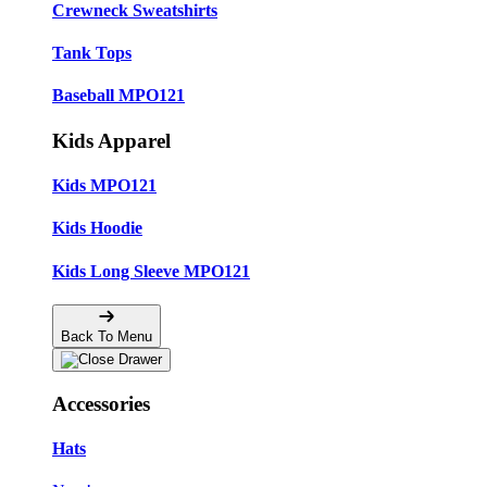
Crewneck Sweatshirts
Tank Tops
Baseball MPO121
Kids Apparel
Kids MPO121
Kids Hoodie
Kids Long Sleeve MPO121
Back To Menu
Accessories
Hats